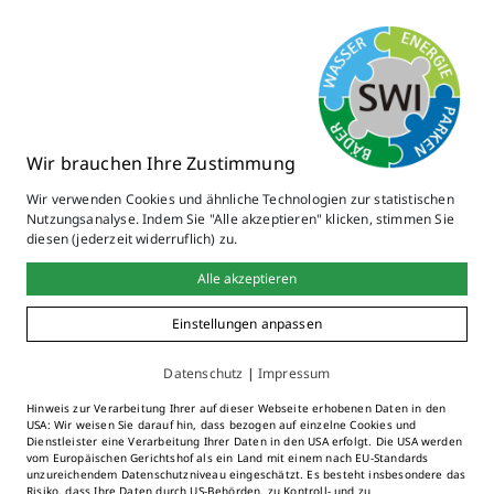
bestehen aus den
Betriebszweigen
Trinkwasserversorgung,
Abwasser, Bäder,
Fernwärmeversorgung und
Wir brauchen Ihre Zustimmung
Parken.
Hallenbad
Wir verwenden Cookies und ähnliche Technologien zur statistischen
Nutzungsanalyse. Indem Sie "Alle akzeptieren" klicken, stimmen Sie
diesen (jederzeit widerruflich) zu.
Alle akzeptieren
Die Stadtwerke Immenstadt
Einstellungen anpassen
bestehen aus den
Betriebszweigen
Datenschutz
|
Impressum
Trinkwasserversorgung,
Hinweis zur Verarbeitung Ihrer auf dieser Webseite erhobenen Daten in den
USA: Wir weisen Sie darauf hin, dass bezogen auf einzelne Cookies und
Abwasser, Bäder,
Dienstleister eine Verarbeitung Ihrer Daten in den USA erfolgt. Die USA werden
vom Europäischen Gerichtshof als ein Land mit einem nach EU-Standards
Fernwärmeversorgung und
unzureichendem Datenschutzniveau eingeschätzt. Es besteht insbesondere das
Risiko, dass Ihre Daten durch US-Behörden, zu Kontroll- und zu