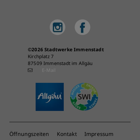
bestehen aus den
Betriebszweigen
Trinkwasserversorgung,
Abwasser, Bäder,
Fernwärmeversorgung und
©2026 Stadtwerke Immenstadt
Parken.
Kirchplatz 7
87509 Immenstadt im Allgäu
E-Mail
Öffnungszeiten
Kontakt
Impressum