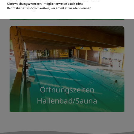
Parken.
Überwachungszwecken, möglicherweise auch ohne
Öffnungszeiten Freibad
Rechtsbehelfsmöglichkeiten, verarbeitet werden können.
Öffnungszeiten
Hallenbad/Sauna
Die Stadtwerke Immenstadt