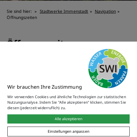
Sie sind hier:
Stadtwerke Immenstadt
Navigation
Öffnungszeiten
Öffnungszeiten
Verwaltung:
Montag und Donnerstag
08:00 Uhr – 12:00 Uhr
Wir brauchen Ihre Zustimmung
14:00 Uhr – 16:00 Uhr
Wir verwenden Cookies und ähnliche Technologien zur statistischen
Nutzungsanalyse. Indem Sie "Alle akzeptieren" klicken, stimmen Sie
diesen (jederzeit widerruflich) zu.
Dienstag
Alle akzeptieren
08:00 Uhr - 12:00 Uhr
Einstellungen anpassen
14:00 Uhr - 18:00 Uhr